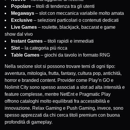
Popolare
– titoli di tendenza tra gli utenti
Megaways
– slot con meccanica variabile molto amata
Exclusive
– selezioni particolari o contenuti dedicati
Live Games
– roulette, blackjack, baccarat e game
show dal vivo
Instant Games
– titoli rapidi e immediati
Slot
– la categoria più ricca
Table Games
– giochi da tavolo in formato RNG
Nella sezione slot si possono trovare temi di ogni tipo:
avventura, mitologia, frutta, fantasy, cultura pop, antichità,
horror e branded content. Provider come Play’n GO e
Nolimit City sono spesso associati a slot ad alta intensità e
feature complesse, mentre NetEnt e Pragmatic Play
offrono cataloghi molto equilibrati fra accessibilità e
innovazione. Relax Gaming e Push Gaming, invece, sono
spesso apprezzati da chi cerca titoli premium con buona
profondità di gameplay.