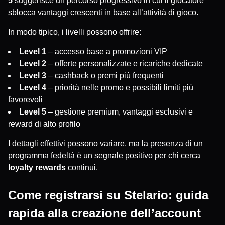
5
suggerisce un percorso progressivo in cui il giocatore
sblocca vantaggi crescenti in base all’attività di gioco.
In modo tipico, i livelli possono offrire:
Level 1
– accesso base a promozioni VIP
Level 2
– offerte personalizzate e ricariche dedicate
Level 3
– cashback o premi più frequenti
Level 4
– priorità nelle promo e possibili limiti più
favorevoli
Level 5
– gestione premium, vantaggi esclusivi e
reward di alto profilo
I dettagli effettivi possono variare, ma la presenza di un
programma fedeltà è un segnale positivo per chi cerca
loyalty rewards
continui.
Come registrarsi su Stelario: guida
rapida alla creazione dell’account