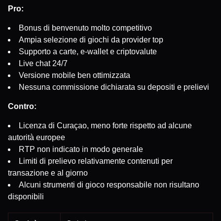
Pro:
Bonus di benvenuto molto competitivo
Ampia selezione di giochi da provider top
Supporto a carte, e-wallet e criptovalute
Live chat 24/7
Versione mobile ben ottimizzata
Nessuna commissione dichiarata su depositi e prelievi
Contro:
Licenza di Curaçao, meno forte rispetto ad alcune
autorità europee
RTP non indicato in modo generale
Limiti di prelievo relativamente contenuti per
transazione e al giorno
Alcuni strumenti di gioco responsabile non risultano
disponibili