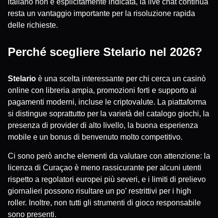
italiano non è esplicitamente indicata, la live chat continua
resta un vantaggio importante per la risoluzione rapida
delle richieste.
Perché scegliere Stelario nel 2026?
Stelario
è una scelta interessante per chi cerca un casinò
online con libreria ampia, promozioni forti e supporto ai
pagamenti moderni, incluse le criptovalute. La piattaforma
si distingue soprattutto per la varietà del catalogo giochi, la
presenza di provider di alto livello, la buona esperienza
mobile e un bonus di benvenuto molto competitivo.
Ci sono però anche elementi da valutare con attenzione: la
licenza di Curaçao è meno rassicurante per alcuni utenti
rispetto a regolatori europei più severi, e i limiti di prelievo
giornalieri possono risultare un po’ restrittivi per i high
roller. Inoltre, non tutti gli strumenti di gioco responsabile
sono presenti.