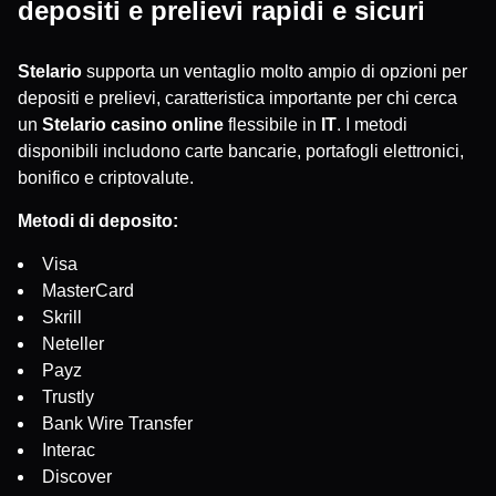
depositi e prelievi rapidi e sicuri
Stelario
supporta un ventaglio molto ampio di opzioni per
depositi e prelievi, caratteristica importante per chi cerca
un
Stelario casino online
flessibile in
IT
. I metodi
disponibili includono carte bancarie, portafogli elettronici,
bonifico e criptovalute.
Metodi di deposito:
Visa
MasterCard
Skrill
Neteller
Payz
Trustly
Bank Wire Transfer
Interac
Discover