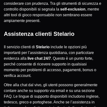
considerare con prudenza. Tra gli strumenti di sicurezza e
controllo disponibili si segnala la
self-exclusion
, mentre
altri tool di gioco responsabile non sembrano essere
ampiamente presenti.
Assistenza clienti Stelario
Il servizio clienti di
Stelario
include le opzioni più
importanti per l’assistenza quotidiana, con particolare
evidenza alla
live chat 24/7
. Questo è un punto forte,
perché consente di ricevere supporto in qualsiasi
momento per problemi di accesso, pagamenti, bonus o
verifica account.
Oltre alla chat dal vivo, gli utenti possono generalmente
contare anche su supporto via email e su una sezione
FAQ. Le lingue di supporto disponibili includono inglese,
tedesco, greco e portoghese. Anche se l’assistenza in