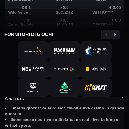
€ 0.1
x0.5
€ 0.05
Wild Velvet
16:32:12
WITHO*****
€ 0
x0.3
€ 0.3
Astro Jewels
16:29:25
TESTE*****
€ 0.2
x0.4
€ 0.08
FORNITORI DI GIOCHI
Fruits and Bombs
16:18:57
TESTE*****
€ 0.2
x0.4
€ 0.08
Lucky Symbols
10:25:34
NOVAE*****
€ 0
x1
€ 1
Mines
18:03:28
PLAYE*****
€ 10
x1.01
€ 10.1
CONTENTS
Libreria giochi Stelario: slot, tavoli e live casino in grande
quantità
Scommesse sportive su Stelario: mercati, live betting e
virtual sports