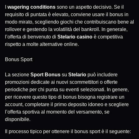
I
wagering conditions
sono un aspetto decisivo. Se il
requisito di puntata è elevato, conviene usare il bonus in
modo mirato, scegliendo giochi che contribuiscano bene al
rollover e gestendo la volatilità del bankroll. In generale,
l’offerta di benvenuto di
Stelario casino
è competitiva
rispetto a molte alternative online.
Bonus Sport
La sezione
Sport Bonus
su
Stelario
può includere
promozioni dedicate ai nuovi scommettitori o offerte
periodiche per chi punta su eventi selezionati. In genere,
per ricevere questo tipo di bonus bisogna registrare un
account, completare il primo deposito idoneo e scegliere
l’offerta sportiva al momento del versamento, se
disponibile.
Il processo tipico per ottenere il bonus sport è il seguente: