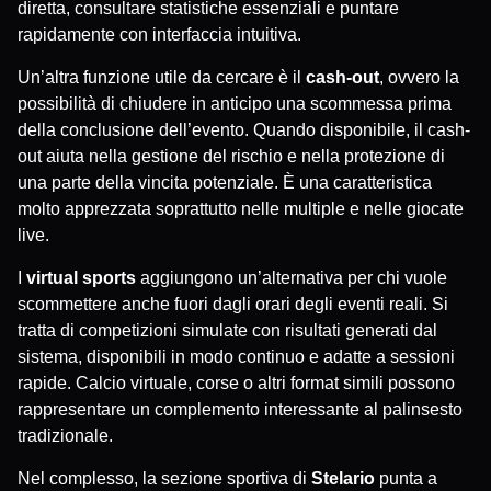
diretta, consultare statistiche essenziali e puntare
rapidamente con interfaccia intuitiva.
Un’altra funzione utile da cercare è il
cash-out
, ovvero la
possibilità di chiudere in anticipo una scommessa prima
della conclusione dell’evento. Quando disponibile, il cash-
out aiuta nella gestione del rischio e nella protezione di
una parte della vincita potenziale. È una caratteristica
molto apprezzata soprattutto nelle multiple e nelle giocate
live.
I
virtual sports
aggiungono un’alternativa per chi vuole
scommettere anche fuori dagli orari degli eventi reali. Si
tratta di competizioni simulate con risultati generati dal
sistema, disponibili in modo continuo e adatte a sessioni
rapide. Calcio virtuale, corse o altri format simili possono
rappresentare un complemento interessante al palinsesto
tradizionale.
Nel complesso, la sezione sportiva di
Stelario
punta a