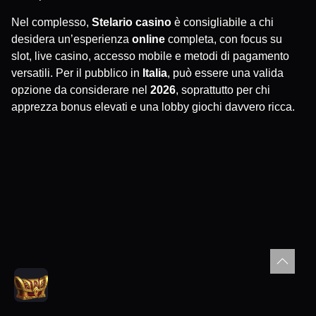
Nel complesso,
Stelario casino
è consigliabile a chi
desidera un’esperienza
online
completa, con focus su
slot, live casino, accesso mobile e metodi di pagamento
versatili. Per il pubblico in
Italia
, può essere una valida
opzione da considerare nel
2026
, soprattutto per chi
apprezza bonus elevati e una lobby giochi davvero ricca.