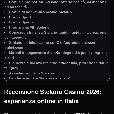
Bonus e promozioni Stelario: offerte casinò, cashback e
premi fedeltà
Bonus di benvenuto casino Stelario
Bonus Sport
Bonus Speciali
Programma VIP Stelario
Come registrarsi su Stelario: guida rapida alla creazione
dell’account
Stelario mobile: casinò su iOS, Android e browser
ottimizzato
Metodi di pagamento Stelario: depositi e prelievi rapidi e
sicuri
Sicurezza e licenza Stelario: affidabilità, protezione dati e
fair play
Assistenza clienti Stelario
Perché scegliere Stelario nel 2026?
Recensione Stelario Casino 2026:
esperienza online in Italia