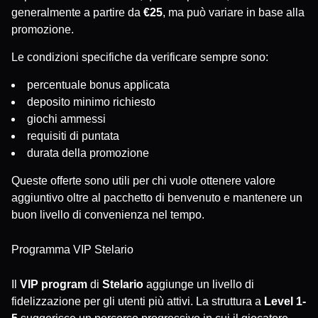
generalmente a partire da
€25
, ma può variare in base alla
promozione.
Le condizioni specifiche da verificare sempre sono:
percentuale bonus applicata
deposito minimo richiesto
giochi ammessi
requisiti di puntata
durata della promozione
Queste offerte sono utili per chi vuole ottenere valore
aggiuntivo oltre al pacchetto di benvenuto e mantenere un
buon livello di convenienza nel tempo.
Programma VIP Stelario
Il
VIP program
di
Stelario
aggiunge un livello di
fidelizzazione per gli utenti più attivi. La struttura a
Level 1-