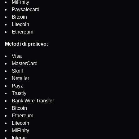
MiFinity
Paysafecard
Bitcoin
Litecoin
Ethereum
Metodi di prelievo:
Visa
MasterCard
Skrill
Neteller
Payz
Trustly
Bank Wire Transfer
Bitcoin
Ethereum
Litecoin
MiFinity
Interac