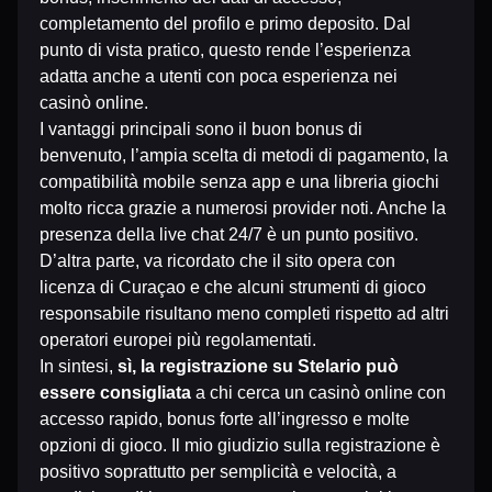
completamento del profilo e primo deposito. Dal
punto di vista pratico, questo rende l’esperienza
adatta anche a utenti con poca esperienza nei
casinò online.
I vantaggi principali sono il buon bonus di
benvenuto, l’ampia scelta di metodi di pagamento, la
compatibilità mobile senza app e una libreria giochi
molto ricca grazie a numerosi provider noti. Anche la
presenza della live chat 24/7 è un punto positivo.
D’altra parte, va ricordato che il sito opera con
licenza di Curaçao e che alcuni strumenti di gioco
responsabile risultano meno completi rispetto ad altri
operatori europei più regolamentati.
In sintesi,
sì, la registrazione su Stelario può
essere consigliata
a chi cerca un casinò online con
accesso rapido, bonus forte all’ingresso e molte
opzioni di gioco. Il mio giudizio sulla registrazione è
positivo soprattutto per semplicità e velocità, a