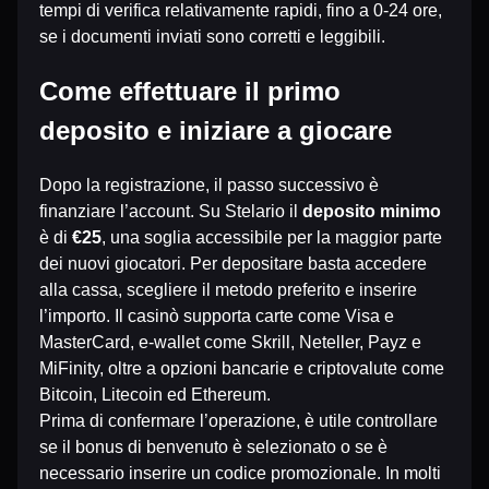
tempi di verifica relativamente rapidi, fino a 0-24 ore,
se i documenti inviati sono corretti e leggibili.
Come effettuare il primo
deposito e iniziare a giocare
Dopo la registrazione, il passo successivo è
finanziare l’account. Su Stelario il
deposito minimo
è di
€25
, una soglia accessibile per la maggior parte
dei nuovi giocatori. Per depositare basta accedere
alla cassa, scegliere il metodo preferito e inserire
l’importo. Il casinò supporta carte come Visa e
MasterCard, e-wallet come Skrill, Neteller, Payz e
MiFinity, oltre a opzioni bancarie e criptovalute come
Bitcoin, Litecoin ed Ethereum.
Prima di confermare l’operazione, è utile controllare
se il bonus di benvenuto è selezionato o se è
necessario inserire un codice promozionale. In molti