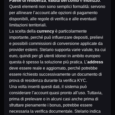
Paese di residenza
,
valuta del conto
e
indirizzo
.
Questi elementi non sono semplici formalità: servono
per allineare l’account alle opzioni di pagamento
disponibili, alle regole di verifica e alle eventuali
limitazioni territoriali.
La scelta della
currency
è particolarmente
importante, perché può influenzare depositi, prelievi
e possibili commissioni di conversione applicate da
provider esterni. Stelario supporta varie valute, tra cui
euro, quindi per gli utenti idonei in ambito europeo
questa è spesso la soluzione più pratica. L’
address
deve essere reale e aggiornato, perché potrebbe
essere richiesto successivamente un documento di
prova di residenza durante la verifica KYC.
Una volta inseriti questi dati, il sistema può
considerare l’account quasi pronto all’uso. Tuttavia,
prima di prelevare o in alcuni casi anche prima di
sfruttare pienamente i bonus, potrebbe essere
necessaria la verifica documentale. Stelario indica