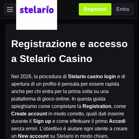
Registrati
Entra
Registrazione e accesso
a Stelario Casino
Nel 2026, la procedura di
Stelario casino login
e di
apertura di un profilo è pensata per essere rapida
anche per chi entra per la prima volta su una
piattaforma di gioco online. In questa guida
spieghiamo come completare la
Registration
, come
Create account
in modo corretto, quali dati inserire
durante il
Sign up
e come effettuare il primo
Accedi
senza errori. L’obiettivo è aiutare ogni utente a creare
un
New account
su Stelario in modo chiaro,