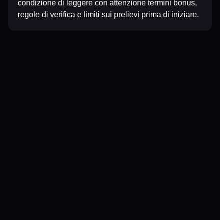
condizione di leggere con attenzione termini bonus,
regole di verifica e limiti sui prelievi prima di iniziare.