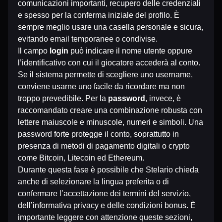
comunicazioni importanti, recupero delle credenziali
e spesso per la conferma iniziale del profilo. È
sempre meglio usare una casella personale e sicura,
evitando email temporanee o condivise.
Il campo
login
può indicare il nome utente oppure
l’identificativo con cui il giocatore accederà al conto.
Se il sistema permette di scegliere uno username,
conviene usarne uno facile da ricordare ma non
troppo prevedibile. Per la
password
, invece, è
raccomandato creare una combinazione robusta con
lettere maiuscole e minuscole, numeri e simboli. Una
password forte protegge il conto, soprattutto in
presenza di metodi di pagamento digitali o crypto
come Bitcoin, Litecoin ed Ethereum.
Durante questa fase è possibile che Stelario chieda
anche di selezionare la lingua preferita o di
confermare l’accettazione dei termini del servizio,
dell’informativa privacy e delle condizioni bonus. È
importante leggere con attenzione queste sezioni,