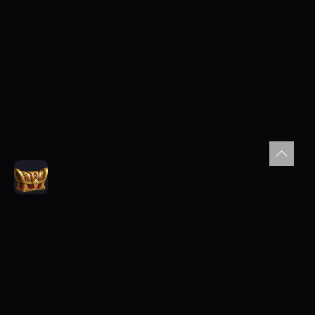
Generale
Casinò
Sport