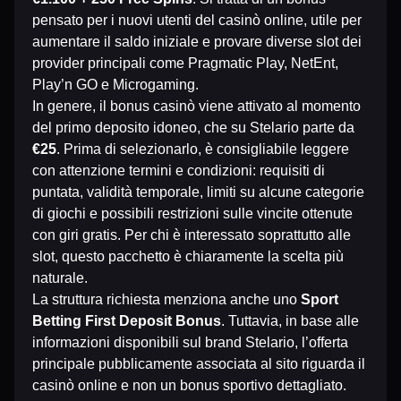
pensato per i nuovi utenti del casinò online, utile per
aumentare il saldo iniziale e provare diverse slot dei
provider principali come Pragmatic Play, NetEnt,
Play’n GO e Microgaming.
In genere, il bonus casinò viene attivato al momento
del primo deposito idoneo, che su Stelario parte da
€25
. Prima di selezionarlo, è consigliabile leggere
con attenzione termini e condizioni: requisiti di
puntata, validità temporale, limiti su alcune categorie
di giochi e possibili restrizioni sulle vincite ottenute
con giri gratis. Per chi è interessato soprattutto alle
slot, questo pacchetto è chiaramente la scelta più
naturale.
La struttura richiesta menziona anche uno
Sport
Betting First Deposit Bonus
. Tuttavia, in base alle
informazioni disponibili sul brand Stelario, l’offerta
principale pubblicamente associata al sito riguarda il
casinò online e non un bonus sportivo dettagliato.