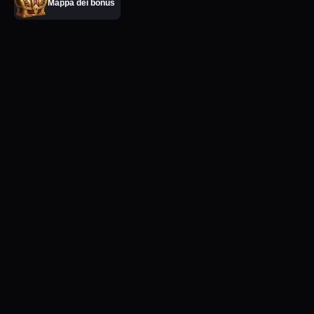
Mappa dei bonus
Generale
Casinò
Sport
Live Casino
Stelario è gestito da Teamidea S.r.l., operatore autorizzato ai sensi della licenza ril
informazioni, contattaci all’indirizzo
support@teamidea.it
.