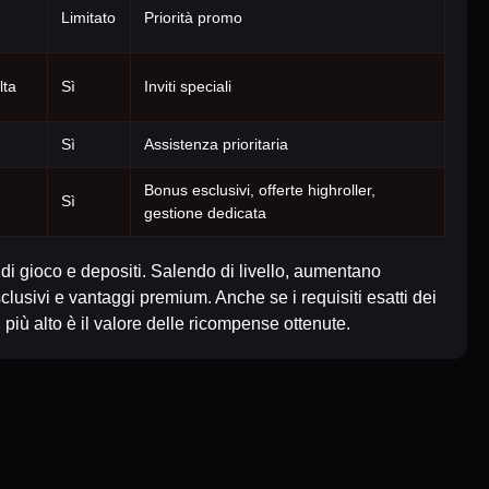
Limitato
Priorità promo
lta
Sì
Inviti speciali
Sì
Assistenza prioritaria
Bonus esclusivi, offerte highroller,
Sì
gestione dedicata
e di gioco e depositi. Salendo di livello, aumentano
sclusivi e vantaggi premium. Anche se i requisiti esatti dei
 più alto è il valore delle ricompense ottenute.