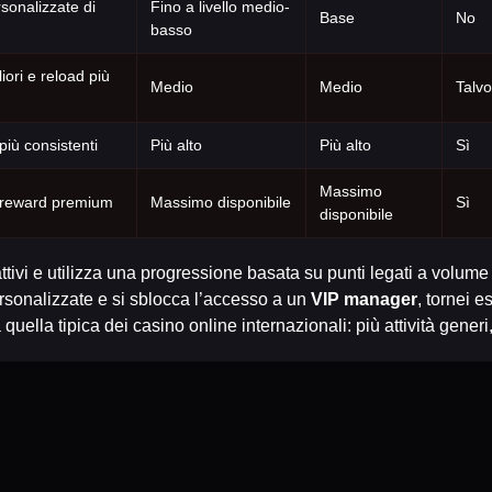
rsonalizzate di
Fino a livello medio-
Base
No
basso
iori e reload più
Medio
Medio
Talvo
più consistenti
Più alto
Più alto
Sì
Massimo
 reward premium
Massimo disponibile
Sì
disponibile
attivi e utilizza una progressione basata su punti legati a volum
ersonalizzate e si sblocca l’accesso a un
VIP manager
, tornei e
uella tipica dei casino online internazionali: più attività generi,