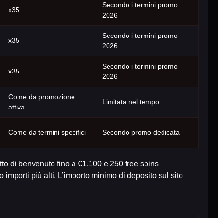
Secondo i termini promo
x35
2026
Secondo i termini promo
x35
2026
Secondo i termini promo
x35
2026
Come da promozione
Limitata nel tempo
attiva
Come da termini specifici
Secondo promo dedicata
etto di benvenuto fino a €1.100 e 250 free spins
importi più alti. L’importo minimo di deposito sul sito