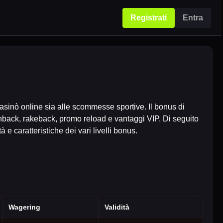
Registrati
Entra
asinò online sia alle scommesse sportive. Il bonus di
shback, rakeback, promo reload e vantaggi VIP. Di seguito
 e caratteristiche dei vari livelli bonus.
Wagering
Validità