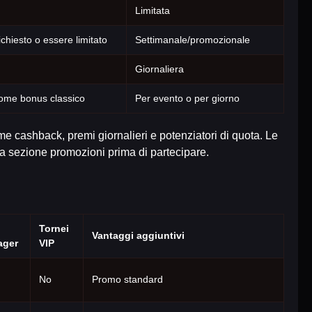
Limitata
chiesto o essere limitato
Settimanale/promozionale
Giornaliera
come bonus classico
Per evento o per giorno
e cashback, premi giornalieri e potenziatori di quota. Le
lla sezione promozioni prima di partecipare.
Tornei
Vantaggi aggiuntivi
ager
VIP
No
Promo standard