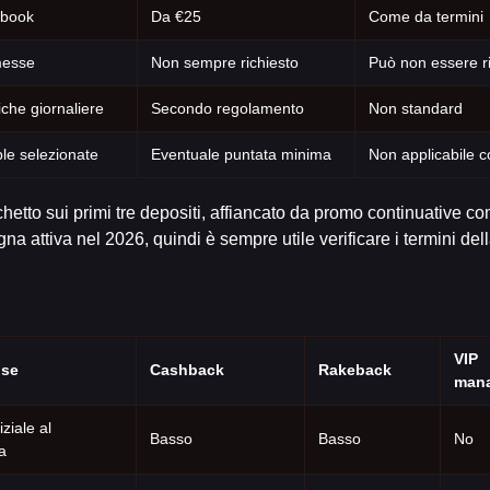
sbook
Da €25
Come da termini
messe
Non sempre richiesto
Può non essere ri
iche giornaliere
Secondo regolamento
Non standard
le selezionate
Eventuale puntata minima
Non applicabile 
to sui primi tre depositi, affiancato da promo continuative com
a attiva nel 2026, quindi è sempre utile verificare i termini de
VIP
se
Cashback
Rakeback
man
ziale al
Basso
Basso
No
a