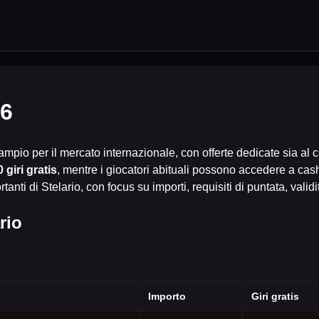
26
pio per il mercato internazionale, con offerte dedicate sia al c
 giri gratis
, mentre i giocatori abituali possono accedere a ca
nti di Stelario, con focus su importi, requisiti di puntata, validità
rio
Importo
Giri gratis