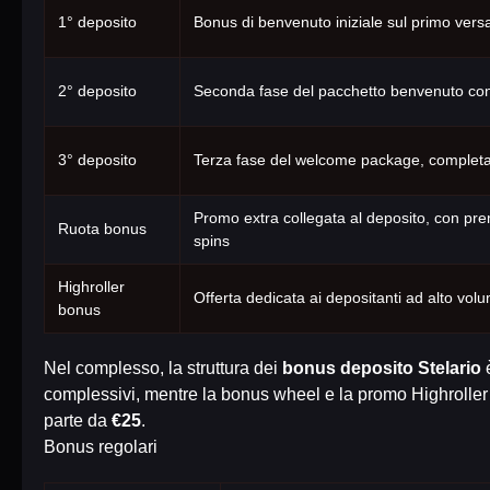
1° deposito
Bonus di benvenuto iniziale sul primo ver
2° deposito
Seconda fase del pacchetto benvenuto con
3° deposito
Terza fase del welcome package, completa l’
Promo extra collegata al deposito, con prem
Ruota bonus
spins
Highroller
Offerta dedicata ai depositanti ad alto vol
bonus
Nel complesso, la struttura dei
bonus deposito Stelario
è
complessivi, mentre la bonus wheel e la promo Highroller am
parte da
€25
.
Bonus regolari