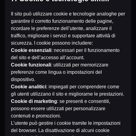
Il sito può utilizzare cookie e tecnologie analoghe per
garantire il corretto funzionamento delle pagine,
ricordare le preferenze dell’utente, analizzare il
traffico, migliorare i servizi e supportare attività di
sicurezza. I cookie possono includere:
Cookie essenziali
: necessari per il funzionamento
del sito e dell’accesso all’account.
Cookie funzionali
: utilizzati per memorizzare
preferenze come lingua o impostazioni del
dispositivo.
Cookie analitici
: impiegati per comprendere come
gli utenti utilizzano il sito e migliorarne le prestazioni.
Cookie di marketing
: se presenti e consentiti,
possono essere utilizzati per personalizzare
contenuti e promozioni.
L’utente può gestire i cookie tramite le impostazioni
del browser. La disattivazione di alcuni cookie