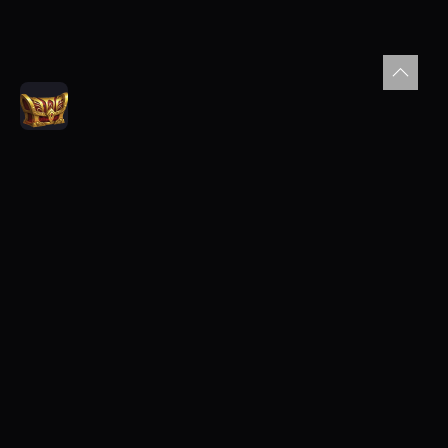
Generale
Casinò
Sport
Live Casino
Promozioni
Le nostre funzionalità
Bonus
Missioni giornaliere
Negozio
Tornei
Club VIP
Centro ricompense