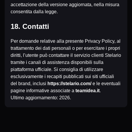
accettazione della versione aggiornata, nella misura
consentita dalla legge.
18. Contatti
Per domande relative alla presente Privacy Policy, al
trattamento dei dati personali o per esercitare i propri
diritti, l’utente può contattare il servizio clienti Stelario
tramite i canali di assistenza disponibili sulla
piattaforma ufficiale. Si consiglia di utilizzare
esclusivamente i recapiti pubblicati sui siti ufficiali
del brand, inclusi
https://stelario.com/
e le eventuali
pagine informative associate a
teamidea.it
.
Ultimo aggiornamento: 2026.