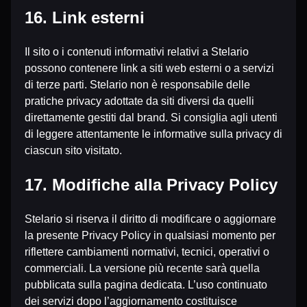
16. Link esterni
Il sito o i contenuti informativi relativi a Stelario
possono contenere link a siti web esterni o a servizi
di terze parti. Stelario non è responsabile delle
pratiche privacy adottate da siti diversi da quelli
direttamente gestiti dal brand. Si consiglia agli utenti
di leggere attentamente le informative sulla privacy di
ciascun sito visitato.
17. Modifiche alla Privacy Policy
Stelario si riserva il diritto di modificare o aggiornare
la presente Privacy Policy in qualsiasi momento per
riflettere cambiamenti normativi, tecnici, operativi o
commerciali. La versione più recente sarà quella
pubblicata sulla pagina dedicata. L’uso continuato
dei servizi dopo l’aggiornamento costituisce