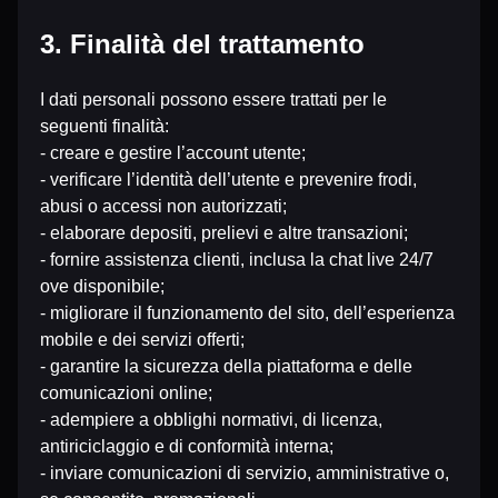
3. Finalità del trattamento
I dati personali possono essere trattati per le
seguenti finalità:
- creare e gestire l’account utente;
- verificare l’identità dell’utente e prevenire frodi,
abusi o accessi non autorizzati;
- elaborare depositi, prelievi e altre transazioni;
- fornire assistenza clienti, inclusa la chat live 24/7
ove disponibile;
- migliorare il funzionamento del sito, dell’esperienza
mobile e dei servizi offerti;
- garantire la sicurezza della piattaforma e delle
comunicazioni online;
- adempiere a obblighi normativi, di licenza,
antiriciclaggio e di conformità interna;
- inviare comunicazioni di servizio, amministrative o,